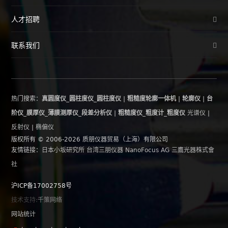
人才招聘
联系我们
热门搜索：
真圆度仪_圆柱度仪_圆柱度仪
|
粗糙度轮廓一体机
|
轮廓仪
|
台
阶仪_膜厚仪_薄膜测厚仪_段差分析仪
|
粗糙度仪_粗度计_粗度仪
光谱仪
|
反射仪
|
椭偏仪
版权所有 © 2006-2026 质朋仪器贸易（上海）有限公司
友情链接：
日本小坂研究所
台湾三朋仪器
NanoFocus AG
三鷹光器株式會
社
沪ICP备17002758号
技术支持:
千策网络
网站统计