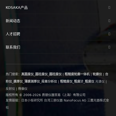
KOSAKA产品
新闻动态
人才招聘
联系我们
热门搜索：
真圆度仪_圆柱度仪_圆柱度仪
|
粗糙度轮廓一体机
|
轮廓仪
|
台
阶仪_膜厚仪_薄膜测厚仪_段差分析仪
|
粗糙度仪_粗度计_粗度仪
光谱仪
|
反射仪
|
椭偏仪
版权所有 © 2006-2026 质朋仪器贸易（上海）有限公司
友情链接：
日本小坂研究所
台湾三朋仪器
NanoFocus AG
三鷹光器株式會
社