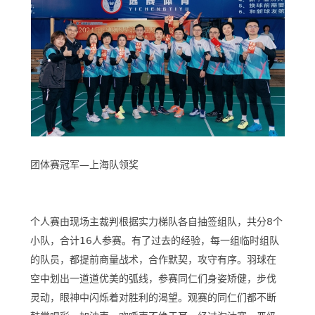
团体赛冠军—上海队领奖
个人赛由现场主裁判根据实力梯队各自抽签组队，共分8个
小队，合计16人参赛。有了过去的经验，每一组临时组队
的队员，都提前商量战术，合作默契，攻守有序。羽球在
空中划出一道道优美的弧线，参赛同仁们身姿矫健，步伐
灵动，眼神中闪烁着对胜利的渴望。观赛的同仁们都不断