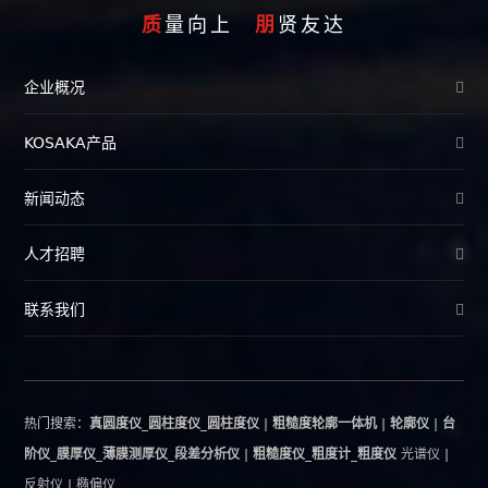
质
量向上
朋
贤友达
企业概况
KOSAKA产品
新闻动态
人才招聘
联系我们
热门搜索：
真圆度仪_圆柱度仪_圆柱度仪
|
粗糙度轮廓一体机
|
轮廓仪
|
台
阶仪_膜厚仪_薄膜测厚仪_段差分析仪
|
粗糙度仪_粗度计_粗度仪
光谱仪
|
反射仪
|
椭偏仪