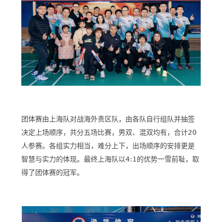
团体赛由上海队对战海外责区队，由各队自行组队并抽签
决定上场顺序，共分五场比赛，男双、混双均有，合计20
人参赛。各组实力相当，难分上下，出场顺序的安排更是
智慧与实力的体现。最终上海队以4:1的优势一雪前耻，取
得了团体赛的冠军。