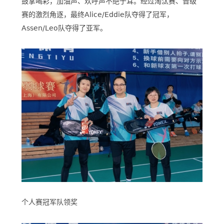
鼓掌喝彩，加油声、欢呼声不绝于耳。经过淘汰赛、晋级
赛的激烈角逐，最终Alice/Eddie队夺得了冠军，
Assen/Leo队夺得了亚军。
个人赛冠军队领奖