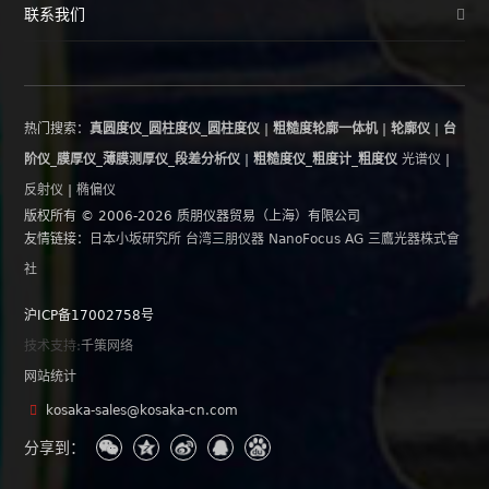
联系我们
热门搜索：
真圆度仪_圆柱度仪_圆柱度仪
|
粗糙度轮廓一体机
|
轮廓仪
|
台
阶仪_膜厚仪_薄膜测厚仪_段差分析仪
|
粗糙度仪_粗度计_粗度仪
光谱仪
|
反射仪
|
椭偏仪
版权所有 © 2006-2026 质朋仪器贸易（上海）有限公司
友情链接：
日本小坂研究所
台湾三朋仪器
NanoFocus AG
三鷹光器株式會
社
沪ICP备17002758号
技术支持:
千策网络
网站统计
kosaka-sales@kosaka-cn.com
分享到：