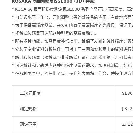
KOSAKA 表面粗糙度仪
SE800 (3D)
特点：
* KOSAKA 表面粗糙度测定机SE800 系列产品可进行高精
* 自动调水平工作台、万能调整台等外部设备的应用。有效地增
* 为了保证高精度测量，在X 轴内置了高清晰度的光栅尺，保证了S
* 接触式传感器可选配各种型号的高精度触针。
* 配有多种功能，如真直度补偿功能，确保了X 轴的线性精度；
* 安装了专业资料分析软件，可对工厂车间和实验室中的资料进行
* 触针和传感器（接触式与非接触式）都可以轻松更换，开机状态
* 可选触针和导轨适应各种粗糙度测量的需求，如深孔测量、细孔
* 在各种型号中，还提供了易于操作的大面积工作台，使操作更方
二次元粗度
SE80
测定规格
JIS 
测定范围
Z: 1