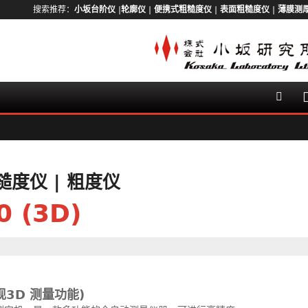
搜索推荐：
小坂台阶仪
|
轮廓仪
|
便携式粗糙度仪
|
表面粗糙度仪
|
薄膜测
糙度仪 | 粗度仪
 (3D)
3D 测量功能)