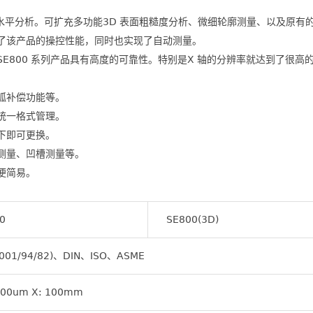
度、高水平分析。可扩充多功能3D 表面粗糙度分析、微细轮廓测量、以及原
强了该产品的操控性能，同时也实现了自动测量。
E800 系列产品具有高度的可靠性。特别是X 轴的分辨率就达到了很高的水
圆弧补偿功能等。
统一格式管理。
下即可更换。
测量、凹槽测量等。
便简易。
0
SE800(3D)
(2001/94/82)、DIN、ISO、ASME
200um X: 100mm