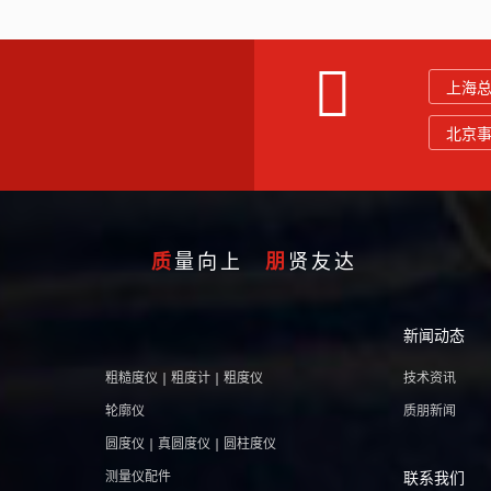
上海
北京
质
量向上
朋
贤友达
新闻动态
粗糙度仪 | 粗度计 | 粗度仪
技术资讯
轮廓仪
质朋新闻
圆度仪 | 真圆度仪 | 圆柱度仪
测量仪配件
联系我们