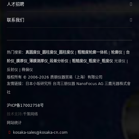
人才招聘
联系我们
热门搜索：
真圆度仪_圆柱度仪_圆柱度仪
|
粗糙度轮廓一体机
|
轮廓仪
|
台
阶仪_膜厚仪_薄膜测厚仪_段差分析仪
|
粗糙度仪_粗度计_粗度仪
光谱仪
|
反射仪
|
椭偏仪
版权所有 © 2006-2026 质朋仪器贸易（上海）有限公司
友情链接：
日本小坂研究所
台湾三朋仪器
NanoFocus AG
三鷹光器株式會
社
沪ICP备17002758号
技术支持:
千策网络
网站统计
kosaka-sales@kosaka-cn.com