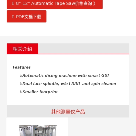
8”-12” Automatic Tape Saw价格查询 》
PDF文档下载
相关介绍
Features
à
Automatic dicing machine with smart GUI
à
Dual face spindle, w/o LD/UL and spin cleaner
à
Smaller footprint
其他测量仪产品